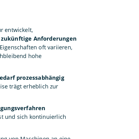
 entwickelt,
 zukünftige Anforderungen
igenschaften oft variieren,
ichbleibend hohe
edarf prozessabhängig
e trägt erheblich zur
igungsverfahren
st und sich kontinuierlich
dung von Maschinen an eine