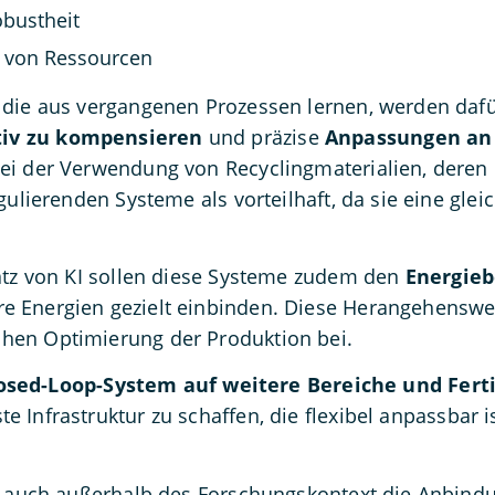
obustheit
g von Ressourcen
die aus vergangenen Prozessen lernen, werden dafür
iv zu kompensieren
und präzise
Anpassungen an
i der Verwendung von Recyclingmaterialien, deren E
gulierenden Systeme als vorteilhaft, da sie eine gle
.
atz von KI sollen diese Systeme zudem den
Energieb
 Energien gezielt einbinden. Diese Herangehensweis
hen Optimierung der Produktion bei.
osed-Loop-System auf weitere Bereiche und Fert
e Infrastruktur zu schaffen, die flexibel anpassbar i
ra auch außerhalb des Forschungskontext die Anbin