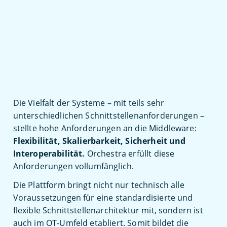
Eigenentwicklung zur
Container-
Vollmeldung
FTP-Server
für den gesicherten
Datenaustausch
Die Vielfalt der Systeme – mit teils sehr
unterschiedlichen Schnittstellenanforderungen –
stellte hohe Anforderungen an die Middleware:
Monitoring-System
CheckMK
Flexibilität, Skalierbarkeit, Sicherheit und
Interoperabilität.
Orchestra erfüllt diese
Anforderungen vollumfänglich.
Die Plattform bringt nicht nur technisch alle
Voraussetzungen für eine standardisierte und
flexible Schnittstellenarchitektur mit, sondern ist
auch im OT-Umfeld etabliert. Somit bildet die