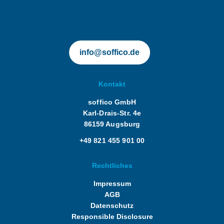
soffico.de | Orchestra
Unterrichtssprache: Deutsch und Englisch
info@soffico.de
Kontakt
soffico GmbH
Karl-Drais-Str. 4e
86159 Augsburg
+49 821 455 901 00
Rechtliches
Impressum
AGB
Datenschutz
Responsible Disclosure